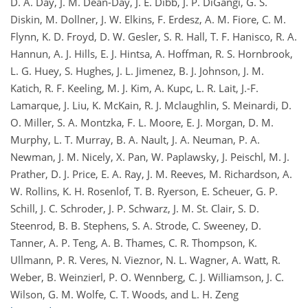
D. A. Day, J. M. Dean-Day, J. E. Dibb, J. P. DiGangi, G. S.
Diskin, M. Dollner, J. W. Elkins, F. Erdesz, A. M. Fiore, C. M.
Flynn, K. D. Froyd, D. W. Gesler, S. R. Hall, T. F. Hanisco, R. A.
Hannun, A. J. Hills, E. J. Hintsa, A. Hoffman, R. S. Hornbrook,
L. G. Huey, S. Hughes, J. L. Jimenez, B. J. Johnson, J. M.
Katich, R. F. Keeling, M. J. Kim, A. Kupc, L. R. Lait, J.-F.
Lamarque, J. Liu, K. McKain, R. J. Mclaughlin, S. Meinardi, D.
O. Miller, S. A. Montzka, F. L. Moore, E. J. Morgan, D. M.
Murphy, L. T. Murray, B. A. Nault, J. A. Neuman, P. A.
Newman, J. M. Nicely, X. Pan, W. Paplawsky, J. Peischl, M. J.
Prather, D. J. Price, E. A. Ray, J. M. Reeves, M. Richardson, A.
W. Rollins, K. H. Rosenlof, T. B. Ryerson, E. Scheuer, G. P.
Schill, J. C. Schroder, J. P. Schwarz, J. M. St. Clair, S. D.
Steenrod, B. B. Stephens, S. A. Strode, C. Sweeney, D.
Tanner, A. P. Teng, A. B. Thames, C. R. Thompson, K.
Ullmann, P. R. Veres, N. Vieznor, N. L. Wagner, A. Watt, R.
Weber, B. Weinzierl, P. O. Wennberg, C. J. Williamson, J. C.
Wilson, G. M. Wolfe, C. T. Woods, and L. H. Zeng