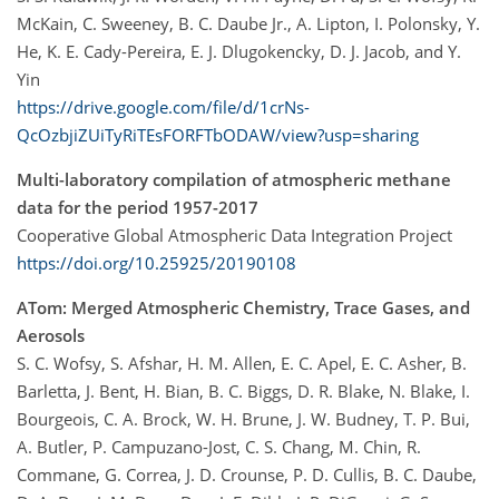
McKain, C. Sweeney, B. C. Daube Jr., A. Lipton, I. Polonsky, Y.
He, K. E. Cady-Pereira, E. J. Dlugokencky, D. J. Jacob, and Y.
Yin
https://drive.google.com/file/d/1crNs-
QcOzbjiZUiTyRiTEsFORFTbODAW/view?usp=sharing
Multi-laboratory compilation of atmospheric methane
data for the period 1957-2017
Cooperative Global Atmospheric Data Integration Project
https://doi.org/10.25925/20190108
ATom: Merged Atmospheric Chemistry, Trace Gases, and
Aerosols
S. C. Wofsy, S. Afshar, H. M. Allen, E. C. Apel, E. C. Asher, B.
Barletta, J. Bent, H. Bian, B. C. Biggs, D. R. Blake, N. Blake, I.
Bourgeois, C. A. Brock, W. H. Brune, J. W. Budney, T. P. Bui,
A. Butler, P. Campuzano-Jost, C. S. Chang, M. Chin, R.
Commane, G. Correa, J. D. Crounse, P. D. Cullis, B. C. Daube,