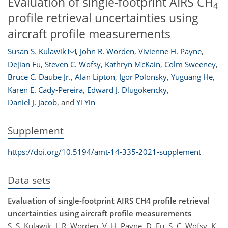
Evaluation of single-footprint AIRS CH
4
profile retrieval uncertainties using
aircraft profile measurements
Susan S. Kulawik
,
John R. Worden
,
Vivienne H. Payne
,
Dejian Fu
,
Steven C. Wofsy
,
Kathryn McKain
,
Colm Sweeney
,
Bruce C. Daube Jr.
,
Alan Lipton
,
Igor Polonsky
,
Yuguang He
,
Karen E. Cady-Pereira
,
Edward J. Dlugokencky
,
Daniel J. Jacob
,
and
Yi Yin
Supplement
https://doi.org/10.5194/amt-14-335-2021-supplement
Data sets
Evaluation of single-footprint AIRS CH4 profile retrieval
uncertainties using aircraft profile measurements
S. S. Kulawik, J. R. Worden, V. H. Payne, D. Fu, S. C. Wofsy, K.